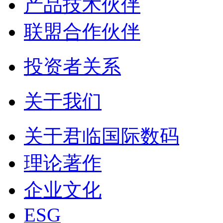
产品技术伙伴
联盟合作伙伴
投资者关系
关于我们
关于君临国际数码
理论著作
企业文化
ESG