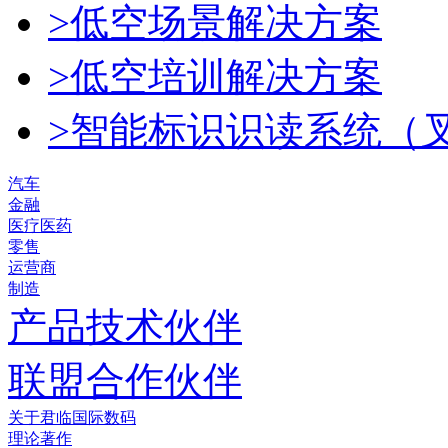
>低空场景解决方案
>低空培训解决方案
>智能标识识读系统（
汽车
金融
医疗医药
零售
运营商
制造
产品技术伙伴
联盟合作伙伴
关于君临国际数码
理论著作