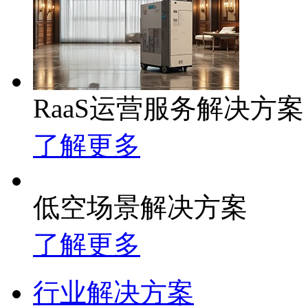
RaaS运营服务解决方案
了解更多
低空场景解决方案
了解更多
行业解决方案