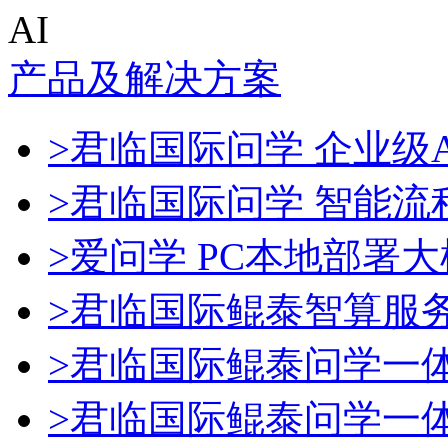
AI
产品及解决方案
>君临国际问学 企业级A
>君临国际问学 智能流
>爱问学 PC本地部署
>君临国际鲲泰智算服
>君临国际鲲泰问学一
>君临国际鲲泰问学一体机