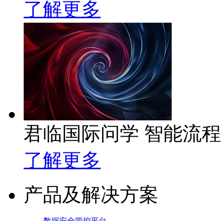
了解更多
君临国际问学 智能流
了解更多
产品及解决方案
数据安全管控平台