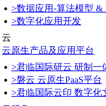
>数据应用-算法模型 & 
>数字化应用开发
云
云原生产品及应用平台
>君临国际研云 研制
>磐云 云原生PaaS平台
>君临国际云印 数字化