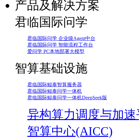
产品及解决方案
君临国际问学
君临国际问学 企业级Agent中台
君临国际问学 智能流程工作台
爱问学 PC本地部署大模型
智算基础设施
君临国际鲲泰智算服务器
君临国际鲲泰问学一体机
君临国际鲲泰问学一体机DeepSeek版
异构算力调度与加速
智算中心(AICC)